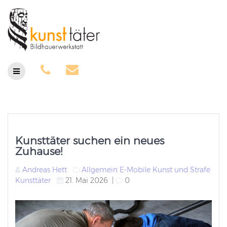
Skip
to
content
Kunsttäter suchen ein neues
Zuhause!
Andreas Hett
Allgemein
E-Mobile
Kunst und Strafe
Kunsttäter
21. Mai 2026
|
0