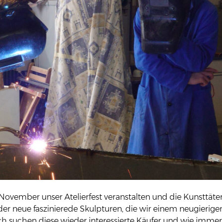
m November unser Atelierfest veranstalten und die Kunsttäte
eder neue faszinierede Skulpturen, die wir einem neugierige
h suchen diese wieder interessierte Käufer und wie imme