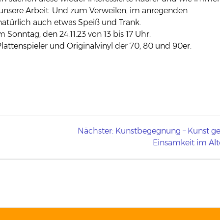
in unsere Arbeit. Und zum Verweilen, im anregenden
natürlich auch etwas Speiß und Trank.
 Sonntag, den 24.11.23 von 13 bis 17 Uhr.
lattenspieler und Originalvinyl der 70, 80 und 90er.
Nächster:
Nächster
Kunstbegegnung – Kunst g
Beitrag:
Einsamkeit im Alt