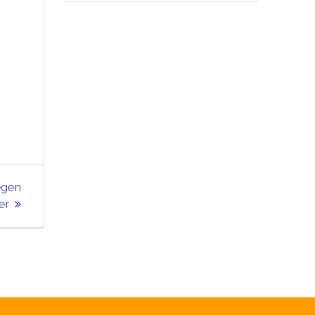
egen
er